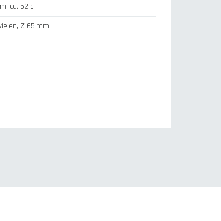
m, ca. 52 c
ielen, Ø 65 mm.