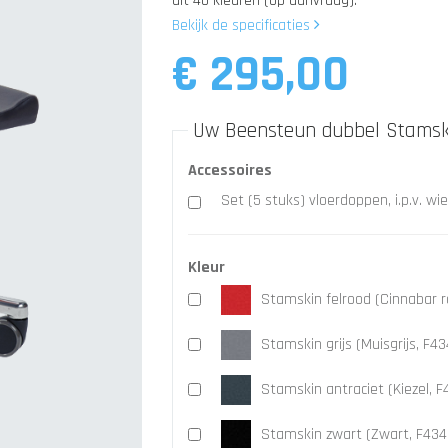
uit 40 kleuren (op aanvraag).
Bekijk de specificaties
€ 295,00
Uw Beensteun dubbel Stamski
Accessoires
Set (5 stuks) vloerdoppen, i.p.v. wi
Kleur
Stamskin felrood (Cinnabar 
Stamskin grijs (Muisgrijs, F
Stamskin antraciet (Kiezel, 
Stamskin zwart (Zwart, F43