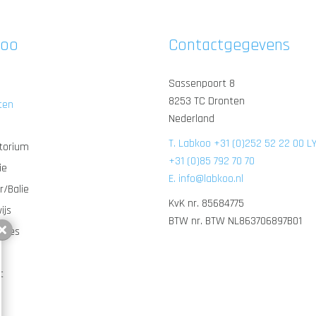
koo
Contactgegevens
Sassenpoort 8
8253 TC Dronten
ten
Nederland
T. Labkoo +31 (0)252 52 22 00 L
torium
+31 (0)85 792 70 70
ie
E. info@labkoo.nl
r/Balie
KvK nr. 85684775
ijs
BTW nr. BTW NL863706897B01
oires
Sluiten
t