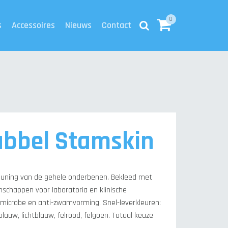
0
s
Accessoires
Nieuws
Contact
ubbel Stamskin
euning van de gehele onderbenen. Bekleed met
schappen voor laboratoria en klinische
i-microbe en anti-zwamvorming. Snel-leverkleuren:
blauw, lichtblauw, felrood, felgoen. Totaal keuze