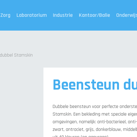
Zorg
Laboratorium
Industrie
Kantoor/Balie
Onderwij
dubbel Stamskin
Beensteun d
Dubbele beensteun voor perfecte onderst
Stamskin. Een bekleding met speciale eigen
omgevingen, namelijk: anti-bacterieel, ant
zwart, antraciet, grijs, donkerblauw, middel