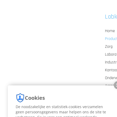
Lab
Home
Produc
Zorg
Labora
Industr
Kantoo
Onderw
Access
Nieuws
Cookies
Contac
De noodzakelijke en statistiek-cookies verzamelen
geen persoonsgegevens maar helpen ons de site te