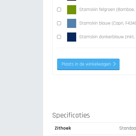
Stamskin felgroen (Bamboe,
Stamskin blauw (Capri, F43
Stamskin donkerblauw (Inkt,
Plaats in de winkelwagen
Specificaties
Zithoek
Standaa