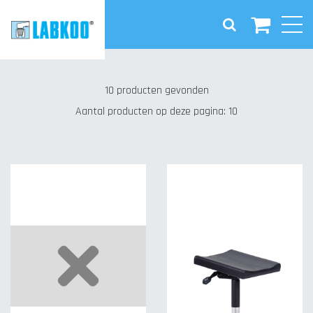
Wink
Zorg
10 producten gevonden
Laboratorium
Aantal producten op deze pagina: 10
Industrie
Kantoor/Balie
Onderwijs
Accessoires
Nieuws
Contact