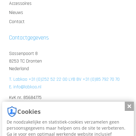
Accessoires
Nieuws
Contact
Contactgegevens
Sassenpoort 8
8253 TC Dronten
Nederland
T. Labkoo +31 (0)252 52 22 00 LYB BV +31 (0)85 792 70 70
E. info@labkoo.nl
KvK nr. 85684775
BTW nr. BTW NL863706897B01
Slui
Cookies
De noodzakelijke en statistiek-cookies verzamelen geen
persoonsgegevens maar helpen ons de site te verbeteren.
Ga je voor een optimaal werkende website inclusief