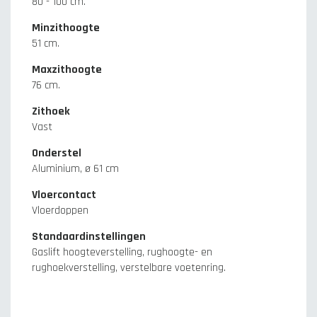
80 - 100 cm.
Minzithoogte
51 cm.
Maxzithoogte
76 cm.
Zithoek
Vast
Onderstel
Aluminium, ø 61 cm
Vloercontact
Vloerdoppen
Standaardinstellingen
Gaslift hoogteverstelling, rughoogte- en
rughoekverstelling, verstelbare voetenring.