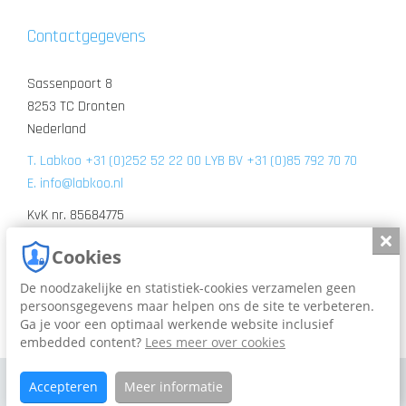
Contactgegevens
Sassenpoort 8
8253 TC Dronten
Nederland
T. Labkoo +31 (0)252 52 22 00 LYB BV +31 (0)85 792 70 70
E. info@labkoo.nl
KvK nr. 85684775
BTW nr. BTW NL863706897B01
Slui
Cookies
De noodzakelijke en statistiek-cookies verzamelen geen
persoonsgegevens maar helpen ons de site te verbeteren.
Ga je voor een optimaal werkende website inclusief
embedded content?
Lees meer over cookies
Labkoo © 2026
Accepteren
Meer informatie
Cookies
PRIVACY BELEID