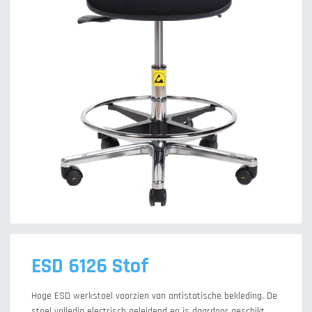
ESD 6126 Stof
Hoge ESD werkstoel voorzien van antistatische bekleding. De
stoel volledig electrisch geleidend en is daardoor geschikt