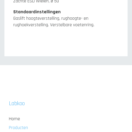
Zachte ESD Wielen, ø 50
Standaardinstellingen
Gaslift hoogteverstelling, rughoogte- en
rughoekverstelling. Verstelbare voetenring.
Labkoo
Home
Producten