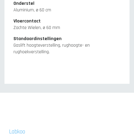
Onderstel
Aluminium, ø 60 cm
Vloercontact
Zachte Wielen, ø 60 mm
Standaardinstellingen
Gaslift hoogteverstelling, rughoogte- en
rughoekverstelling.
Labkoo