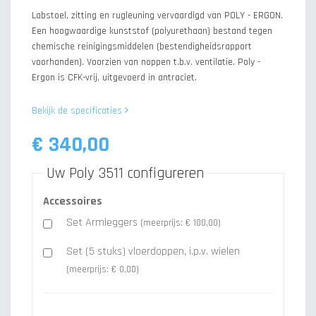
Labstoel, zitting en rugleuning vervaardigd van POLY - ERGON.
Een hoogwaardige kunststof (polyurethaan) bestand tegen
chemische reinigingsmiddelen (bestendigheidsrapport
voorhanden). Voorzien van noppen t.b.v. ventilatie. Poly -
Ergon is CFK-vrij, uitgevoerd in antraciet.
Bekijk de specificaties
€ 340,00
Uw Poly 3511 configureren
Accessoires
Set Armleggers
(meerprijs: € 100,00)
Set (5 stuks) vloerdoppen, i.p.v. wielen
(meerprijs: € 0,00)