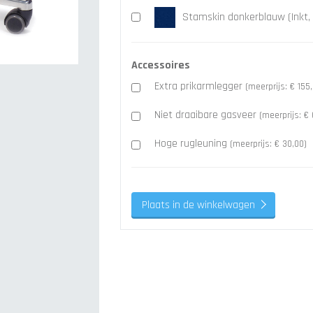
Stamskin donkerblauw (Inkt,
Accessoires
Extra prikarmlegger
(meerprijs: € 155
Niet draaibare gasveer
(meerprijs: € 
Hoge rugleuning
(meerprijs: € 30,00)
Plaats in de winkelwagen