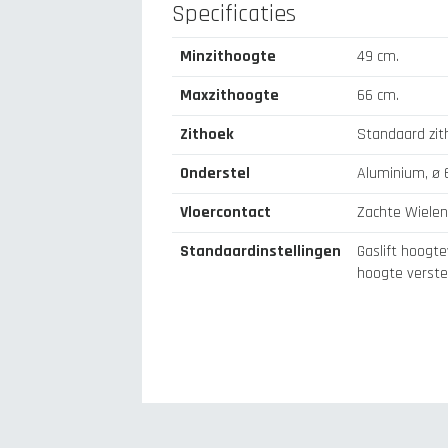
Specificaties
Minzithoogte
49 cm.
Maxzithoogte
66 cm.
Zithoek
Standaard zit
Onderstel
Aluminium, ø 
Vloercontact
Zachte Wiele
Standaardinstellingen
Gaslift hoogte
hoogte verste