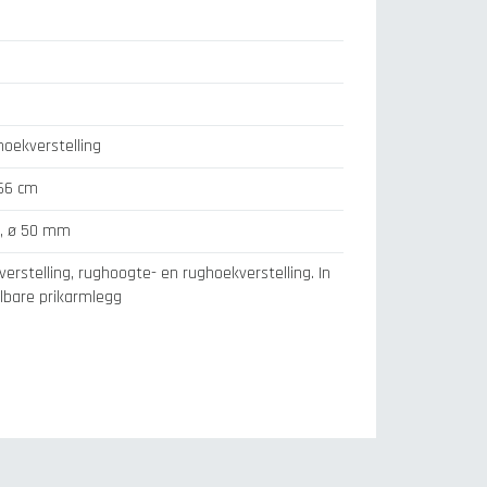
hoekverstelling
66 cm
n, ø 50 mm
verstelling, rughoogte- en rughoekverstelling. In
lbare prikarmlegg