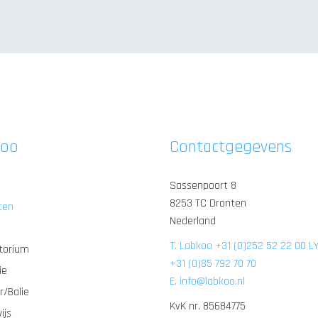
koo
Contactgegevens
Sassenpoort 8
8253 TC Dronten
ten
Nederland
T. Labkoo +31 (0)252 52 22 00 L
torium
+31 (0)85 792 70 70
ie
E. info@labkoo.nl
r/Balie
KvK nr. 85684775
ijs