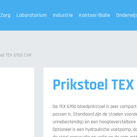
Zorg
Laboratorium
Industrie
Kantoor/Balie
Onderwij
oel TEX 6700 CVR
Prikstoel TE
De TEX 6700 bloedprikstoel is zeer compact
passen is. Standaard zijn de stoelen voorz
urinebestendig) en een hoogteverstelbare 
Optioneel is een hydraulische voetpomp, d