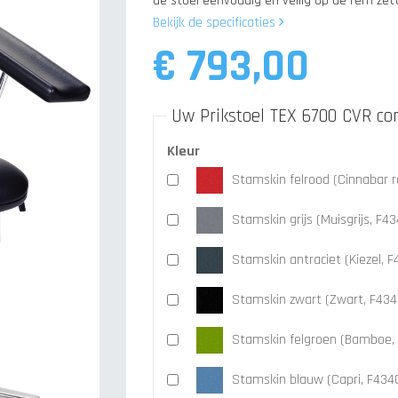
de stoel eenvoudig en veilig op de rem zet
Bekijk de specificaties
€ 793,00
Uw Prikstoel TEX 6700 CVR co
Kleur
Stamskin felrood (Cinnabar 
Stamskin grijs (Muisgrijs, F
Stamskin antraciet (Kiezel, 
Stamskin zwart (Zwart, F43
Stamskin felgroen (Bamboe,
Stamskin blauw (Capri, F43