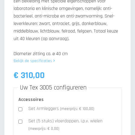
Een bekleding met speciale eigenschappen voor
laboratoria en klinische omgevingen, namelijk: anti-
bacterieel, anti-microbe en anti-zwamvorming. Snel-
leverkleuren: zwart, antraciet, grijs, donkerblauw,
middelblauw, lichtblauw, felrood, felgoen. Totaal keuze
uit 40 kleuren (op aanvraag).
Diameter zitting ca. ø 40 cm
Bekijk de specificaties
€ 310,00
Uw Tex 3005 configureren
Accessoires
Set Armleggers
(meerprijs: € 100,00)
Set (5 stuks) vloerdoppen, i.p.v. wielen
(meerprijs: € 0,00)