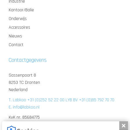
Industrie
Kantoor/Balie
Onderwijs
Accessoires
Nieuws
Contact
Contactgegevens
Sassenpoort 8
8253 TC Dronten
Nederland
T. Labkoo +31 (0)252 52 22 00 LYB BV +31 (0)85 792 70 70
E. info@labkoo.nl
KvK nr. 85684775
BTW nr. BTW NL863706897B01
Slui