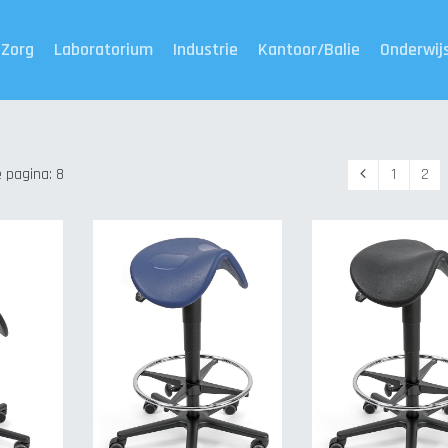
Zorg
Laboratorium
Industrie
Kantoor/Balie
Onderwij
Vorige
 pagina: 8
1
2