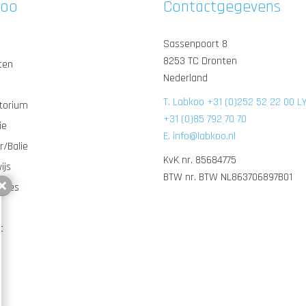
koo
Contactgegevens
Sassenpoort 8
8253 TC Dronten
ten
Nederland
T. Labkoo +31 (0)252 52 22 00 L
torium
+31 (0)85 792 70 70
ie
E. info@labkoo.nl
r/Balie
KvK nr. 85684775
ijs
BTW nr. BTW NL863706897B01
oires
Sluiten
t