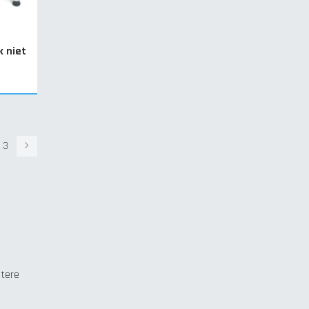
k niet
Volgende
3
etere