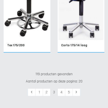
Tex 175/200
Corto 175/14 laag
119 producten gevonden
Aantal producten op deze pagina: 20
Vorige
Volgende
1
2
3
4
5