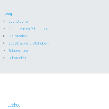
Zorg
Beensteunen
Patiënten- en Prikstoelen
O.K. stoelen
Zadelkrukken / Stahulpen
Taboeretten
Labstoelen
Labkoo