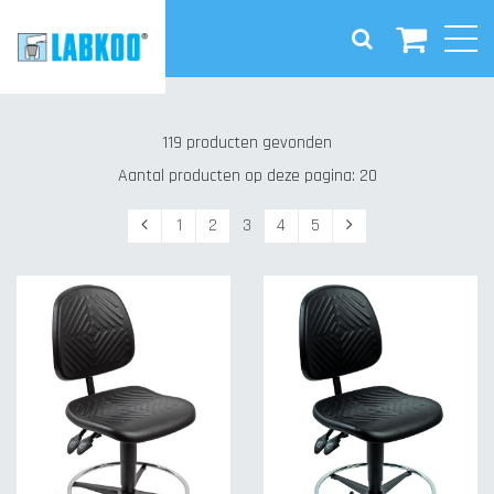
Wink
Zorg
119 producten gevonden
Laboratorium
Aantal producten op deze pagina: 20
Industrie
Vorige
Volgende
1
2
3
4
5
Kantoor/Balie
Onderwijs
Accessoires
Nieuws
Contact